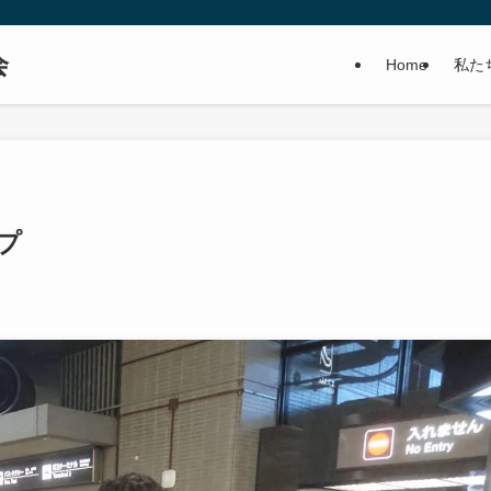
会
Home
私た
プ