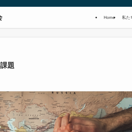
会
Home
私た
祷課題