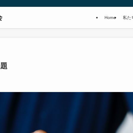
会
Home
私た
課題