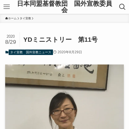
日本同盟基督教団 国外宣教委員
会
ホーム
タイ宣教
2020
YDミニストリー 第11号
8/29
2020年8月29日
タイ宣教
国外宣教ニュース