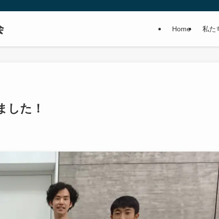
会
Home
私た
ました！