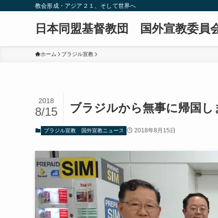
教会形成・アジア２１、そして世界へ
日本同盟基督教団 国外宣教委員
ホーム
ブラジル宣教
2018
ブラジルから無事に帰国し
8/15
2018年8月15日
ブラジル宣教
国外宣教ニュース