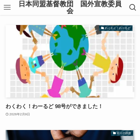
日本同盟基督教団 国外宣教委員
会
わくわく！わーるど
わくわく！わーるど 98号ができました！
2026年2月9日
祈りの課題