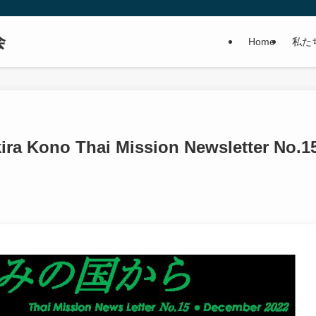
会
Home
私た
no Thai Mission Newsletter No.1