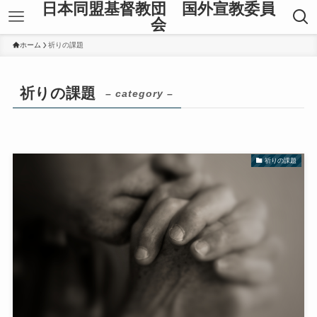
日本同盟基督教団 国外宣教委員
会
ホーム
祈りの課題
祈りの課題
– category –
祈りの課題